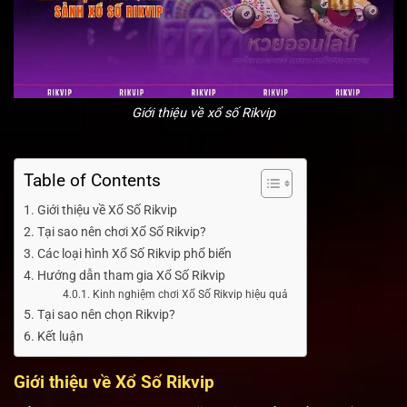
Giới thiệu về xổ số Rikvip
Table of Contents
Giới thiệu về Xổ Số Rikvip
Tại sao nên chơi Xổ Số Rikvip?
Các loại hình Xổ Số Rikvip phổ biến
Hướng dẫn tham gia Xổ Số Rikvip
Kinh nghiệm chơi Xổ Số Rikvip hiệu quả
Tại sao nên chọn Rikvip?
Kết luận
Giới thiệu về Xổ Số Rikvip