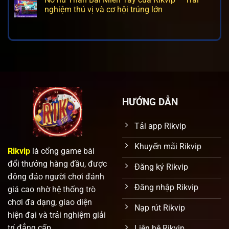
nghiệm thú vị và cơ hội trúng lớn
HƯỚNG DẪN
Tải app Rikvip
Khuyến mãi Rikvip
Rikvip
là cổng game bài
đổi thưởng hàng đầu, được
Đăng ký Rikvip
đông đảo người chơi đánh
Đăng nhập Rikvip
giá cao nhờ hệ thống trò
chơi đa dạng, giao diện
Nạp rút Rikvip
hiện đại và trải nghiệm giải
trí đẳng cấp.
Liên hệ Rikvip