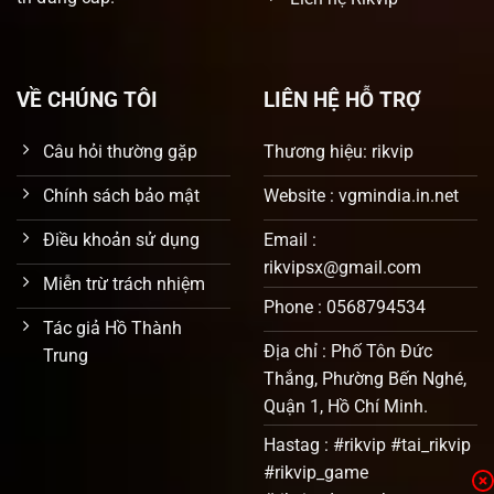
VỀ CHÚNG TÔI
LIÊN HỆ HỖ TRỢ
Câu hỏi thường gặp
Thương hiệu: rikvip
Chính sách bảo mật
Website : vgmindia.in.net
Điều khoản sử dụng
Email :
rikvipsx@gmail.com
Miễn trừ trách nhiệm
Phone : 0568794534
Tác giả Hồ Thành
Địa chỉ : Phố Tôn Đức
Trung
Thắng, Phường Bến Nghé,
Quận 1, Hồ Chí Minh.
Hastag : #rikvip #tai_rikvip
#rikvip_game