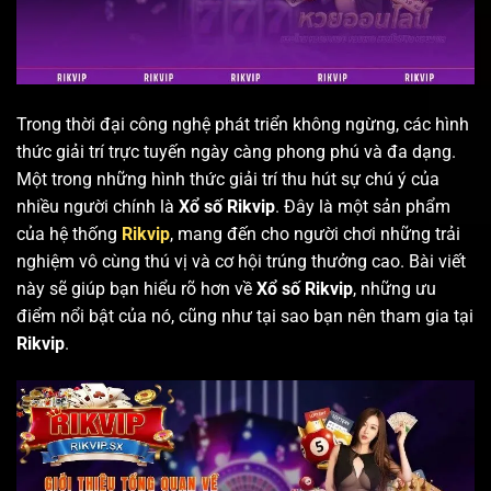
Trong thời đại công nghệ phát triển không ngừng, các hình
thức giải trí trực tuyến ngày càng phong phú và đa dạng.
Một trong những hình thức giải trí thu hút sự chú ý của
nhiều người chính là
Xổ số Rikvip
. Đây là một sản phẩm
của hệ thống
Rikvip
, mang đến cho người chơi những trải
nghiệm vô cùng thú vị và cơ hội trúng thưởng cao. Bài viết
này sẽ giúp bạn hiểu rõ hơn về
Xổ số Rikvip
, những ưu
điểm nổi bật của nó, cũng như tại sao bạn nên tham gia tại
Rikvip
.