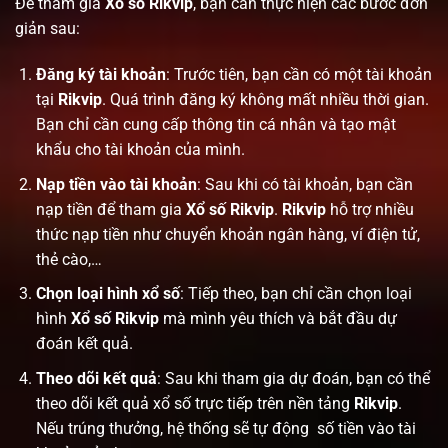
Để tham gia
Xổ số Rikvip
, bạn cần thực hiện các bước đơn
giản sau:
Đăng ký tài khoản
: Trước tiên, bạn cần có một tài khoản
tại
Rikvip
. Quá trình đăng ký không mất nhiều thời gian.
Bạn chỉ cần cung cấp thông tin cá nhân và tạo mật
khẩu cho tài khoản của mình.
Nạp tiền vào tài khoản
: Sau khi có tài khoản, bạn cần
nạp tiền để tham gia
Xổ số Rikvip
.
Rikvip
hỗ trợ nhiều
thức nạp tiền như chuyển khoản ngân hàng, ví điện tử,
thẻ cào,…
Chọn loại hình xổ số
: Tiếp theo, bạn chỉ cần chọn loại
hình
Xổ số Rikvip
mà mình yêu thích và bắt đầu dự
đoán kết quả.
Theo dõi kết quả
: Sau khi tham gia dự đoán, bạn có thể
theo dõi kết quả xổ số trực tiếp trên nền tảng
Rikvip
.
Nếu trúng thưởng, hệ thống sẽ tự động số tiền vào tài