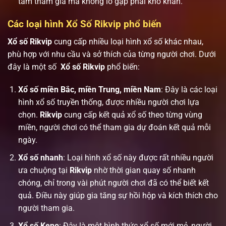
tâm tham gia mà không lo gặp phải khó khăn.
Các loại hình Xổ Số Rikvip phổ biến
Xổ số Rikvip
cung cấp nhiều loại hình xổ số khác nhau,
phù hợp với nhu cầu và sở thích của từng người chơi. Dưới
đây là một số
Xổ số Rikvip
phổ biến:
Xổ số miền Bắc, miền Trung, miền Nam
: Đây là các loại
hình xổ số truyền thống, được nhiều người chơi lựa
chọn.
Rikvip
cung cấp kết quả xổ số theo từng vùng
miền, người chơi có thể tham gia dự đoán kết quả mỗi
ngày.
Xổ số nhanh
: Loại hình xổ số này được rất nhiều người
ưa chuộng tại
Rikvip
nhờ thời gian quay số nhanh
chóng, chỉ trong vài phút người chơi đã có thể biết kết
quả. Điều này giúp gia tăng sự hồi hộp và kích thích cho
người tham gia.
Xổ số Keno
: Đây là một hình thức xổ số mới mẻ, người