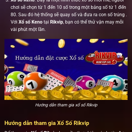
chơi sẽ chọn từ 1 đến 10 số trong một bảng số từ 1 đến
80. Sau đó hệ thống sẽ quay số và đưa ra con số trúng .
Với
Xổ số Keno
tại
Rikvip
, bạn có thể thử vận may mỗi
vài phút một lần.
Hướng dẫn tham gia xổ số Rikvip
Hướng dẫn tham gia Xổ Số Rikvip