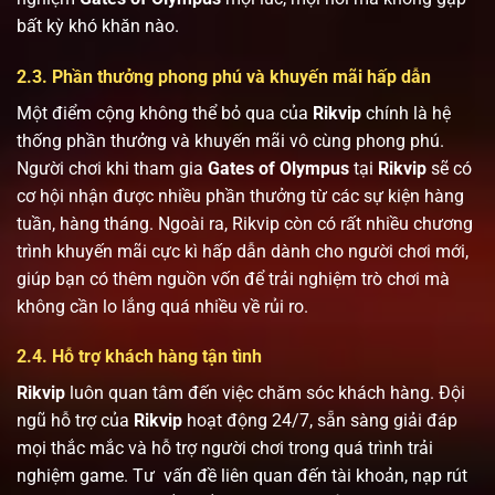
bất kỳ khó khăn nào.
2.3. Phần thưởng phong phú và khuyến mãi hấp dẫn
Một điểm cộng không thể bỏ qua của
Rikvip
chính là hệ
thống phần thưởng và khuyến mãi vô cùng phong phú.
Người chơi khi tham gia
Gates of Olympus
tại
Rikvip
sẽ có
cơ hội nhận được nhiều phần thưởng từ các sự kiện hàng
tuần, hàng tháng. Ngoài ra, Rikvip còn có rất nhiều chương
trình khuyến mãi cực kì hấp dẫn dành cho người chơi mới,
giúp bạn có thêm nguồn vốn để trải nghiệm trò chơi mà
không cần lo lắng quá nhiều về rủi ro.
2.4. Hỗ trợ khách hàng tận tình
Rikvip
luôn quan tâm đến việc chăm sóc khách hàng. Đội
ngũ hỗ trợ của
Rikvip
hoạt động 24/7, sẵn sàng giải đáp
mọi thắc mắc và hỗ trợ người chơi trong quá trình trải
nghiệm game. Tư vấn đề liên quan đến tài khoản, nạp rút