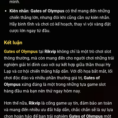
mình.
Kiên nhẫn
:
Gates of Olympus
có thể mang đến những
chiến thắng lớn, nhưng đôi khi cũng cần sự kiên nhẫn.
Hãy bình tĩnh và chơi có kế hoạch, thay vì vội vàng đặt
cược lớn ngay từ đầu.
Kết luận
Gates of Olympus
tại
Rikvip
không chỉ là một trò chơi slot
thông thường, mà còn mang đến cho người chơi những trải
nghiệm giải trí đỉnh cao với sự kết hợp giữa thần thoại Hy
Lạp và cơ hội chiến thắng hấp dẫn. Với đồ họa bắt mắt, lối
chơi độc đáo và nhiều phần thưởng giá trị,
Gates of
Olympus
xứng đáng là một trong những tựa game slot
hàng đầu mà bạn nên thử ngay hôm nay.
Hơn thế nữa,
Rikvip
là cổng game uy tín, đảm bảo an toàn
và mang đến nhiều ưu đãi hấp dẫn, chắc chắn sẽ là sự lựa
chọn hoàn hảo để bạn trải nghiệm
Gates of Olympus
một