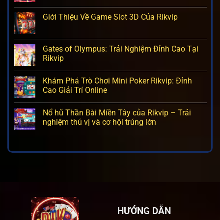
Giới Thiệu Về Game Slot 3D Của Rikvip
Gates of Olympus: Trải Nghiệm Đỉnh Cao Tại
Rikvip
Khám Phá Trò Chơi Mini Poker Rikvip: Đỉnh
Cao Giải Trí Online
Nổ hũ Thần Bài Miền Tây của Rikvip – Trải
nghiệm thú vị và cơ hội trúng lớn
HƯỚNG DẪN