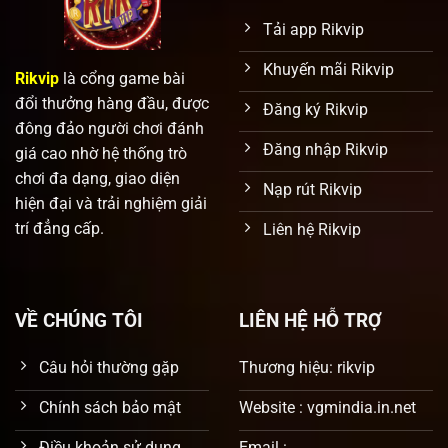
Tải app Rikvip
Khuyến mãi Rikvip
Rikvip
là cổng game bài
đổi thưởng hàng đầu, được
Đăng ký Rikvip
đông đảo người chơi đánh
Đăng nhập Rikvip
giá cao nhờ hệ thống trò
chơi đa dạng, giao diện
Nạp rút Rikvip
hiện đại và trải nghiệm giải
trí đẳng cấp.
Liên hệ Rikvip
VỀ CHÚNG TÔI
LIÊN HỆ HỖ TRỢ
Câu hỏi thường gặp
Thương hiệu: rikvip
Chính sách bảo mật
Website : vgmindia.in.net
Điều khoản sử dụng
Email :