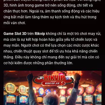
3D, hình ảnh trong game trở nên sống động, chi tiết và
chân thực hơn. Ngoài ra, âm thanh sống động và các hiệu
ứng bắt mắt làm tăng thêm sự kịch tính và thu hút trong
mỗi ván chơi.
Game Slot 3D
trên
Rikvip
không chỉ là một trò chơi may rủi,
mà còn là sự kết hợp hoàn hảo giữa yếu tố chiến lược và
may mắn. Người chơi có thể lựa chọn các mức cược khác
nhau, chiến thuật quay slot để tối ưu hóa khả năng chiến
thắng. Điều này không chỉ mang đến sự giải trí mà còn có
cơ hội kiếm được những phần thưởng lớn.