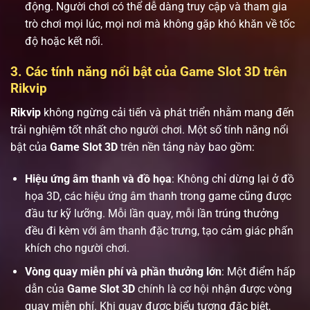
động. Người chơi có thể dễ dàng truy cập và tham gia
trò chơi mọi lúc, mọi nơi mà không gặp khó khăn về tốc
độ hoặc kết nối.
3. Các tính năng nổi bật của Game Slot 3D trên
Rikvip
Rikvip
không ngừng cải tiến và phát triển nhằm mang đến
trải nghiệm tốt nhất cho người chơi. Một số tính năng nổi
bật của
Game Slot 3D
trên nền tảng này bao gồm:
Hiệu ứng âm thanh và đồ họa
: Không chỉ dừng lại ở đồ
họa 3D, các hiệu ứng âm thanh trong game cũng được
đầu tư kỹ lưỡng. Mỗi lần quay, mỗi lần trúng thưởng
đều đi kèm với âm thanh đặc trưng, tạo cảm giác phấn
khích cho người chơi.
Vòng quay miễn phí và phần thưởng lớn
: Một điểm hấp
dẫn của
Game Slot 3D
chính là cơ hội nhận được vòng
quay miễn phí. Khi quay được biểu tượng đặc biệt,