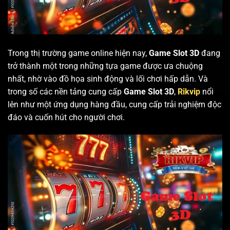
Trong thị trường game online hiện nay,
Game Slot 3D
đang
trở thành một trong những tựa game được ưa chuộng
nhất, nhờ vào đồ họa sinh động và lối chơi hấp dẫn. Và
trong số các nền tảng cung cấp
Game Slot 3D
,
Rikvip
nổi
lên như một ứng dụng hàng đầu, cung cấp trải nghiệm độc
đáo và cuốn hút cho người chơi.