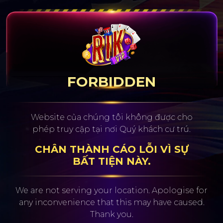
FORBIDDEN
Website của chúng tôi không được cho
phép truy cập tại nơi Quý khách cư trú.
CHÂN THÀNH CÁO LỖI VÌ SỰ
BẤT TIỆN NÀY.
We are not serving your location. Apologise for
any inconvenience
that this may have caused.
Thank you.