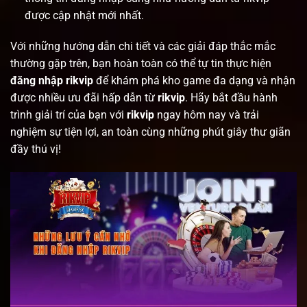
được cập nhật mới nhất.
Với những hướng dẫn chi tiết và các giải đáp thắc mắc
thường gặp trên, bạn hoàn toàn có thể tự tin thực hiện
đăng nhập rikvip
để khám phá kho game đa dạng và nhận
được nhiều ưu đãi hấp dẫn từ
rikvip
. Hãy bắt đầu hành
trình giải trí của bạn với
rikvip
ngay hôm nay và trải
nghiệm sự tiện lợi, an toàn cùng những phút giây thư giãn
đầy thú vị!