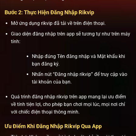
Bước 2: Thực Hiện Đăng Nhập Rikvip
Mở ứng dụng rikvip đã tải về trên điện thoại.
Giao diện đăng nhập trên app sẽ tương tự như trên máy
tính:
Nhập đúng Tên đăng nhập và Mật khẩu khi
bạn đăng ký.
Nhấn nút “Đăng nhập rikvip” để truy cập vào
tài khoản của bạn.
Quá trình đăng nhập rikvip trên app mang lại ưu điểm
về tính tiện lợi, cho phép bạn chơi mọi lúc, mọi nơi chỉ
với chiếc điện thoại thông minh.
Ưu Điểm Khi Đăng Nhập Rikvip Qua App