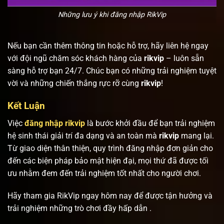
Những lưu ý khi đăng nhập RikVip
Nếu bạn cần thêm thông tin hoặc hỗ trợ, hãy liên hệ ngay
với đội ngũ chăm sóc khách hàng của
rikvip
– luôn sẵn
sàng hỗ trợ bạn 24/7. Chúc bạn có những trải nghiệm tuyệt
vời và những chiến thắng rực rỡ cùng
rikvip
!
Kết Luận
Việc
đăng nhập rikvip
là bước khởi đầu để bạn trải nghiệm
hệ sinh thái giải trí đa dạng và an toàn mà
rikvip
mang lại.
Từ giao diện thân thiện, quy trình đăng nhập đơn giản cho
đến các biện pháp bảo mật hiện đại, mọi thứ đã được tối
ưu nhằm đem đến trải nghiệm tốt nhất cho người chơi.
Hãy tham gia RikVip ngay hôm nay để được tận hưởng và
trải nghiệm những trò chơi đầy hấp dẫn .