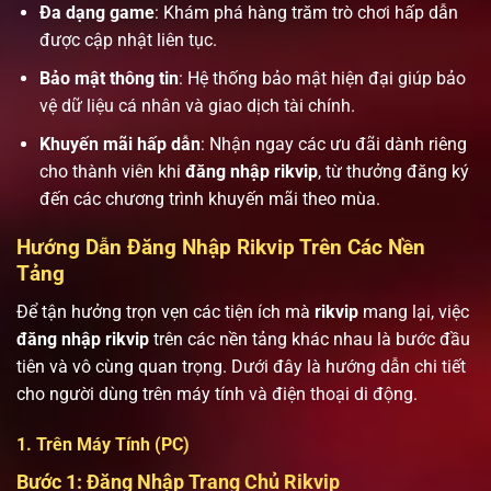
Đa dạng game
: Khám phá hàng trăm trò chơi hấp dẫn
được cập nhật liên tục.
Bảo mật thông tin
: Hệ thống bảo mật hiện đại giúp bảo
vệ dữ liệu cá nhân và giao dịch tài chính.
Khuyến mãi hấp dẫn
: Nhận ngay các ưu đãi dành riêng
cho thành viên khi
đăng nhập rikvip
, từ thưởng đăng ký
đến các chương trình khuyến mãi theo mùa.
Hướng Dẫn Đăng Nhập Rikvip Trên Các Nền
Tảng
Để tận hưởng trọn vẹn các tiện ích mà
rikvip
mang lại, việc
đăng nhập rikvip
trên các nền tảng khác nhau là bước đầu
tiên và vô cùng quan trọng. Dưới đây là hướng dẫn chi tiết
cho người dùng trên máy tính và điện thoại di động.
1. Trên Máy Tính (PC)
Bước 1: Đăng Nhập Trang Chủ Rikvip