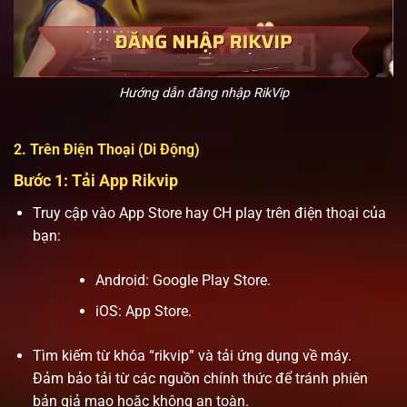
Hướng dẫn đăng nhập RikVip
2. Trên Điện Thoại (Di Động)
Bước 1: Tải App Rikvip
Truy cập vào App Store hay CH play trên điện thoại của
bạn:
Android: Google Play Store.
iOS: App Store.
Tìm kiếm từ khóa “rikvip” và tải ứng dụng về máy.
Đảm bảo tải từ các nguồn chính thức để tránh phiên
bản giả mạo hoặc không an toàn.