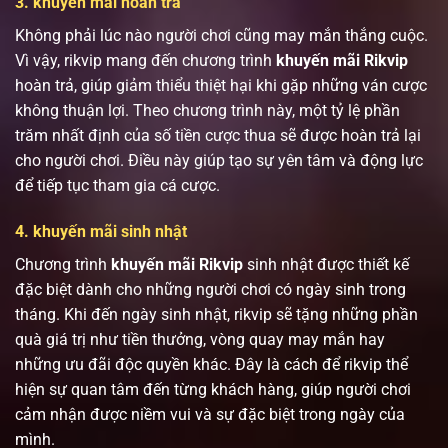
3. khuyến mãi hoàn trả
Không phải lúc nào người chơi cũng may mắn thắng cuộc.
Vì vậy,
rikvip
mang đến chương trình
khuyến mãi Rikvip
hoàn trả, giúp giảm thiểu thiệt hại khi gặp những ván cược
không thuận lợi. Theo chương trình này, một tỷ lệ phần
trăm nhất định của số tiền cược thua sẽ được hoàn trả lại
cho người chơi. Điều này giúp tạo sự yên tâm và động lực
để tiếp tục tham gia cá cược.
4. khuyến mãi sinh nhật
Chương trình
khuyến mãi Rikvip
sinh nhật được thiết kế
đặc biệt dành cho những người chơi có ngày sinh trong
tháng. Khi đến ngày sinh nhật,
rikvip
sẽ tặng những phần
quà giá trị như tiền thưởng, vòng quay may mắn hay
những ưu đãi độc quyền khác. Đây là cách để
rikvip
thể
hiện sự quan tâm đến từng khách hàng, giúp người chơi
cảm nhận được niềm vui và sự đặc biệt trong ngày của
mình.