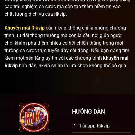
cao trải nghiệm cá cược mà còn tạo thêm niềm tin vào
chất lượng dịch vụ của
rikvip
.
Khuyến mãi Rikvip
của
rikvip
không chỉ là những chương
trình ưu đãi thông thường mà còn là cầu nối giúp người
chơi khám phá thêm nhiều cơ hội chiến thắng trong môi
trường cá cược trực tuyến đầy sôi động. Nếu bạn đang tìm
kiếm một nền tảng uy tín với các chương trình
khuyến mãi
Rikvip
hấp dẫn,
rikvip
chính là lựa chọn không thể bỏ qua
HƯỚNG DẪN
Tải app Rikvip