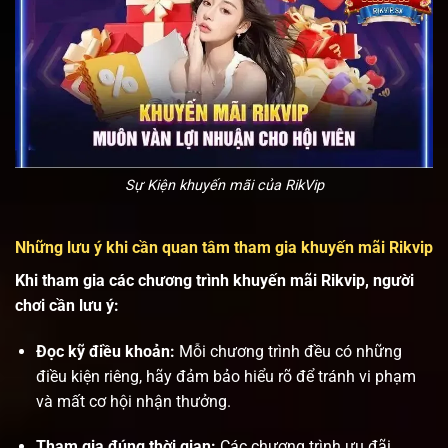
Sự Kiện khuyến mãi của RikVip
Những lưu ý khi cần quan tâm tham gia khuyến mãi Rikvip
Khi tham gia các chương trình
khuyến mãi Rikvip
, người
chơi cần lưu ý:
Đọc kỹ điều khoản:
Mỗi chương trình đều có những
điều kiện riêng, hãy đảm bảo hiểu rõ để tránh vi phạm
và mất cơ hội nhận thưởng.
Tham gia đúng thời gian:
Các chương trình ưu đãi