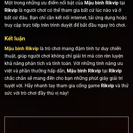
Một trong những ưu điểm nổi bật của
Mậu binh Rikvip
tại
Rikvip
là người chơi có thể tham gia bất cứ lúc nào và ở
bất cứ đâu. Bạn chỉ cần kết nối internet, tải ứng dụng hoặc
truy cập trực tiếp trên trình duyệt để bắt đầu ngay trò chơi.
Kết luận
Mậu binh Rikvip
là trò chơi mang đậm tính tư duy chiến
thuật, giúp người chơi không chỉ giải trí mà còn rèn luyện
khả năng phân tích và tính toán. Với những tính năng ưu
việt và phần thưởng hấp dẫn,
Mậu binh Rikvip
tại
Rikvip
chắc chắn sẽ mang đến cho bạn những phút giây giải trí
tuyệt vời. Hãy nhanh tay tham gia cổng game
Rikvip
và thử
sức với trò chơi đầy thú vị này!