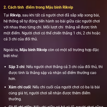
2. Cách tính điểm trong Mậu binh Rikvip
Tại
Rikvip
, sau khi tất cả người chơi đã sắp xếp xong bài,
hệ thống sẽ tự động tiến hành so bài giữa các người chơi
với nhau theo từng chi. Mỗi lượt chi thắng sẽ được tính
một điểm. Người chơi có thể chiến thắng 1 chi, 2 chi hoặc
cả 3 chi của đối thủ.
Ngoài ra,
Mậu binh Rikvip
còn có một số trường hợp đặc
biệt như:
Sập 3 chi
: Nếu người chơi thắng cả 3 chi của đối thủ, thì
được tính là thắng sập và nhận số điểm thưởng cao
hơn.
Xám chi cuối
: Nếu chi cuối của người chơi có ba lá bài
cùng giá trị, người chơi sẽ nhận được thêm điểm
thưởng.