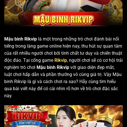
Mậu binh Rikvip
là một trong những trò chơi đánh bài nổi
tiếng trong làng game online hiện nay, thu hút sự quan tâm
của rất nhiều người chơi bởi tính chất tư duy và chiến thuật
độc đáo. Tại cổng game
Rikvip
, người chơi sẽ có cơ hội trải
nghiệm trò chơi
Mậu binh Rikvip
với giao diện đẹp mắt,
luật chơi hấp dẫn và phần thưởng vô cùng giá trị. Vậy Mậu
binh Rikvip là gì và cách chơi ra sao? Hãy cùng tìm hiểu
qua bài viết này để có cái nhìn rõ hơn về trò chơi đặc sắc
này.