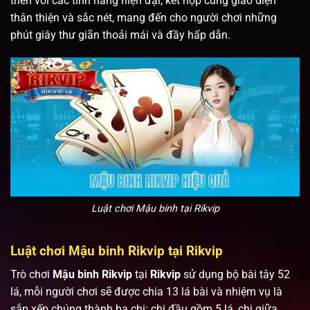
triển với các tính năng hiện đại, kết hợp cùng giao diện
thân thiện và sắc nét, mang đến cho người chơi những
phút giây thư giãn thoải mái và đầy hấp dẫn.
Luật chơi Mậu binh tại Rikvip
Luật chơi Mậu binh Rikvip tại Rikvip
Trò chơi
Mậu binh Rikvip
tại
Rikvip
sử dụng bộ bài tây 52
lá, mỗi người chơi sẽ được chia 13 lá bài và nhiệm vụ là
sắp xếp chúng thành ba chi: chi đầu gồm 5 lá, chi giữa