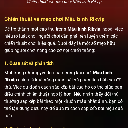
Chiến thuật và mẹo chơi Mậu binh Rikvip
Chiến thuật và mẹo chơi Mậu binh Rikvip
Để trở thành một cao thủ trong
Mậu binh Rikvip
, ngoài việc
hiểu rõ luật chơi, người chơi cần phải rèn luyện thêm các
chiến thuật chơi hiệu quả. Dưới đây là một số mẹo hữu
giúp người chơi nâng cao cơ hội chiến thắng:
1. Quan sát và phân tích
Một trong những yếu tố quan trọng khi chơi
Mậu binh
Rikvip
chính là khả năng quan sát và phân tích bài của đối
thủ. Việc dự đoán cách sắp xếp bài của họ có thể giúp bạn
điều chỉnh chiến thuật hợp lý hơn. Nếu nhận thấy đối thủ
thường sắp xếp bài theo một khuôn mẫu nhất định, bạn có
thể tận dụng điều này để đưa ra cách sắp xếp bài hiệu quả
hơn.