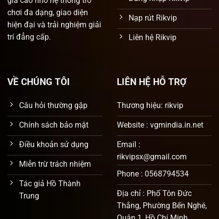
giá cao nhờ hệ thống trò
chơi đa dạng, giao diện
Nạp rút Rikvip
hiện đại và trải nghiệm giải
trí đẳng cấp.
Liên hệ Rikvip
VỀ CHÚNG TÔI
LIÊN HỆ HỖ TRỢ
Câu hỏi thường gặp
Thương hiệu: rikvip
Chính sách bảo mật
Website : vgmindia.in.net
Điều khoản sử dụng
Email :
rikvipsx@gmail.com
Miễn trừ trách nhiệm
Phone : 0568794534
Tác giả Hồ Thành
Địa chỉ : Phố Tôn Đức
Trung
Thắng, Phường Bến Nghé,
Quận 1, Hồ Chí Minh.