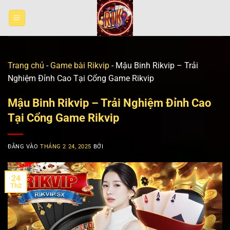
Bỏ
qua
nội
dung
Trang chủ
-
Game bài Rikvip
-
Mậu Binh Rikvip – Trải
Nghiệm Đỉnh Cao Tại Cổng Game Rikvip
Mậu Binh Rikvip – Trải Nghiệm Đỉnh Cao
Tại Cổng Game Rikvip
ĐĂNG VÀO
THÁNG 2 24, 2025
BỞI
24
Th2