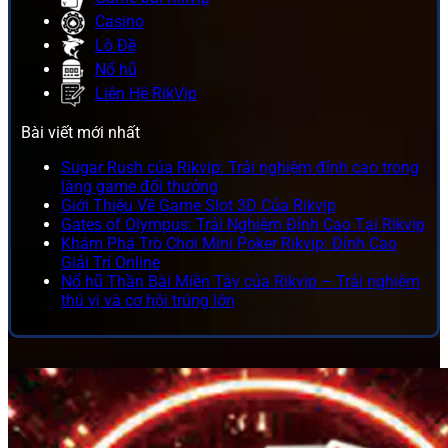
Casino
Lô Đề
Nổ hũ
Liên Hệ RikVip
Bài viết mới nhất
Sugar Rush của Rikvip: Trải nghiệm đỉnh cao trong
làng game đổi thưởng
Giới Thiệu Về Game Slot 3D Của Rikvip
Gates of Olympus: Trải Nghiệm Đỉnh Cao Tại Rikvip
Khám Phá Trò Chơi Mini Poker Rikvip: Đỉnh Cao
Giải Trí Online
Nổ hũ Thần Bài Miền Tây của Rikvip – Trải nghiệm
thú vị và cơ hội trúng lớn