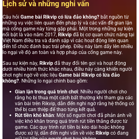
Lịch sử và những nghi vấn
Câu hỏi
Game bài Rikvip có lừa đảo không?
bắt nguồn từ
những vụ việc liên quan đến pháp lý và các vấn đề gian lận
mà cổng game này từng gặp phải. Một trong những sự kiện
nổi bật là vào năm 2017,
Rikvip
đã bị cơ quan chức năng tại
Việt Nam điều tra và đánh sập vì các hoạt động liên quan
đến tổ chức đánh bạc trái phép. Điều này làm dấy lên nhiều
lo ngại về độ an toàn và hợp pháp của cổng game này.
Sau sự kiện này,
Rikvip
đã thay đổi tên gọi và hoạt động
dưới nhiều hình thức khác nhau, điều này càng khiến người
chơi nghi ngờ về việc liệu
Game bài Rikvip có lừa đảo
không?
. Những lo ngại chính bao gồm:
Gian lận trong quá trình chơi
: Nhiều người chơi cho
rằng họ bị thua một cách bất thường khi tham gia các
ván bài trên Rikvip, dẫn đến nghi ngờ rằng hệ thống có
thể bị can thiệp để thao túng kết quả.
Rút tiền khó khăn
: Một số người chơi đã phản ánh về
việc khó khăn trong quá trình rút tiền thắng được từ
game. Các quy trình rút tiền bị kéo dài hoặc không
được xử lý, dẫn đến nghi vấn về việc
Rikvip
có đang
giữ lại tiền của người chơi hay không.