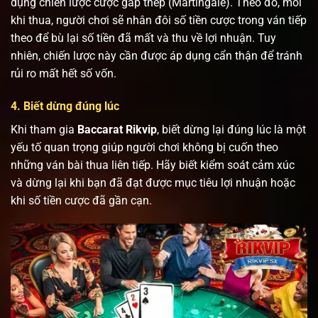
dụng chiến lược cược gấp thếp (Martingale). Theo đó, mỗi
khi thua, người chơi sẽ nhân đôi số tiền cược trong ván tiếp
theo để bù lại số tiền đã mất và thu về lợi nhuận. Tuy
nhiên, chiến lược này cần được áp dụng cẩn thận để tránh
rủi ro mất hết số vốn.
4. Biết dừng đúng lúc
Khi tham gia
Baccarat Rikvip
, biết dừng lại đúng lúc là một
yếu tố quan trọng giúp người chơi không bị cuốn theo
những ván bài thua liên tiếp. Hãy biết kiểm soát cảm xúc
và dừng lại khi bạn đã đạt được mục tiêu lợi nhuận hoặc
khi số tiền cược đã gần cạn.