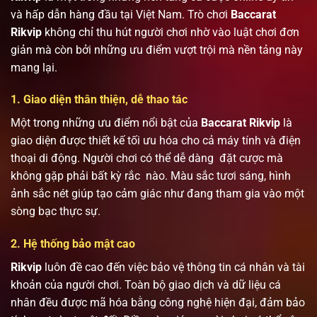
và hấp dẫn hàng đầu tại Việt Nam. Trò chơi
Baccarat
Rikvip
không chỉ thu hút người chơi nhờ vào luật chơi đơn
giản mà còn bởi những ưu điểm vượt trội mà nền tảng này
mang lại.
1. Giao diện thân thiện, dễ thao tác
Một trong những ưu điểm nổi bật của
Baccarat Rikvip
là
giao diện được thiết kế tối ưu hóa cho cả máy tính và điện
thoại di động. Người chơi có thể dễ dàng đặt cược mà
không gặp phải bất kỳ rắc nào. Màu sắc tươi sáng, hình
ảnh sắc nét giúp tạo cảm giác như đang tham gia vào một
sòng bạc thực sự.
2. Hệ thống bảo mật cao
Rikvip
luôn đề cao đến việc bảo vệ thông tin cá nhân và tài
khoản của người chơi. Toàn bộ giao dịch và dữ liệu cá
nhân đều được mã hóa bằng công nghệ hiện đại, đảm bảo