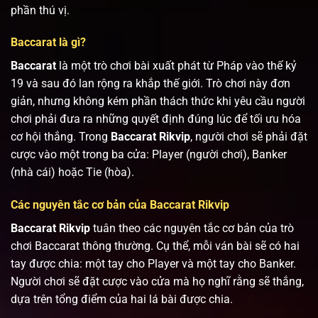
phần thú vị.
Baccarat là gì?
Baccarat
là một trò chơi bài xuất phát từ Pháp vào thế kỷ
19 và sau đó lan rộng ra khắp thế giới. Trò chơi này đơn
giản, nhưng không kém phần thách thức khi yêu cầu người
chơi phải đưa ra những quyết định đúng lúc để tối ưu hóa
cơ hội thắng. Trong
Baccarat Rikvip
, người chơi sẽ phải đặt
cược vào một trong ba cửa: Player (người chơi), Banker
(nhà cái) hoặc Tie (hòa).
Các nguyên tắc cơ bản của Baccarat Rikvip
Baccarat Rikvip
tuân theo các nguyên tắc cơ bản của trò
chơi Baccarat thông thường. Cụ thể, mỗi ván bài sẽ có hai
tay được chia: một tay cho Player và một tay cho Banker.
Người chơi sẽ đặt cược vào cửa mà họ nghĩ rằng sẽ thắng,
dựa trên tổng điểm của hai lá bài được chia.